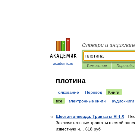
Словари и энциклоп
academic.ru
Толкования
Переводы
плотина
Толкование
Перевод
Книги
все
электронные книги
аудиокниги
Шестая эннеада. Трактаты VI-I Х
, Пло
81
Заключительные трактаты шестой энне
известную и… 618 руб