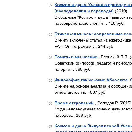
Космос и душа. Учения о природе и
82
(исследования и переводы)
(2010)
В сборнике "Космос и душа" (выпуск в
новоевропейские учения… 418 руб
Этическая мысль: современные ис
83
В книгу включены статьи из ежегодник
РАН. Они отражают… 244 руб
Память и мышление
, Блонский П.П. (
84
Советский философ, педагог и психоло
истории… 885 руб
Философия как искание Абсолюта. 
85
В книге на основе анализа и обобщени
относящегося к… 507 руб
Время откровений
, Солодов Р. (2015)
86
Когда человек узнает точную дату все
народов… 268 руб
Космос и душа Выпуск второй Учени
87