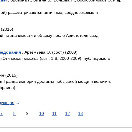
оды
, Вдовина Г., Визгин В., Волкова Н., Воскобойников О. и др.
рой) рассматриваются античные, средневековые и
 (2016)
ый по значимости и объему после Аристотеля свод
ледования
, Артемьева О. (сост.) (2009)
 «Этическая мысль» (вып. 1-8, 2000-2009), публикуемого
нн (2015)
ния Траяна империя достигла небывалой мощи и величия,
Украина)
дующая
→
7
8
9
10
11
12
13