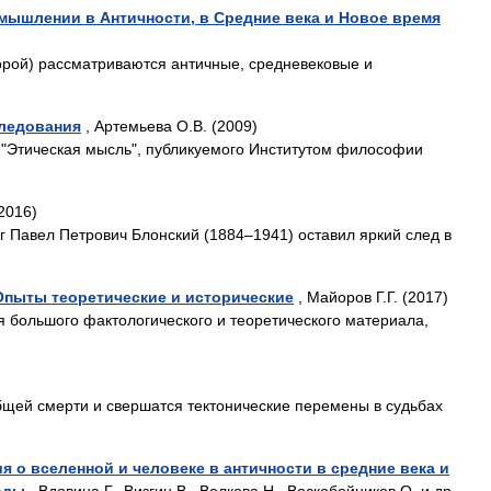
 мышлении в Античности, в Средние века и Новое время
торой) рассматриваются античные, средневековые и
следования
, Артемьева О.В. (2009)
а "Этическая мысль", публикуемого Институтом философии
2016)
г Павел Петрович Блонский (1884–1941) оставил яркий след в
Опыты теоретические и исторические
, Майоров Г.Г. (2017)
я большого фактологического и теоретического материала,
общей смерти и свершатся тектонические перемены в судьбах
я о вселенной и человеке в античности в средние века и