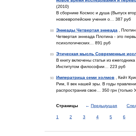
новое время исследования и перев
(2010)
В сборнике Космос и душа (Выпуск вто
новоевропейские учения о… 387 руб
Эннеады Четвертая эннеада
, Плотин
88
Четвертая эннеада Плотина - это перв
психологических… 891 руб
Этическая мысль Современные исс
89
В книгу включены статьи из ежегодника
Институтом философии… 223 руб
Императрица семи холмов
, Кейт Куи
90
Рим, II век нашей эры. В годы правле
распространив свое… 350 грн (только 
Страницы
←
Предыдущая
Сле
1
2
3
4
5
6